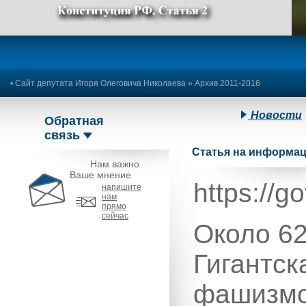
Предыдущее изображение
Следующее изображение
•
Сайт депутата Игоря Олеговича Николаева
»
Архив 2011-2016
Новости
Обратная
связь
Статья на информац
Нам важно
Ваше мнение
https://
напишите
нам
прямо
сейчас
Около 62
Гигантск
фашизмом