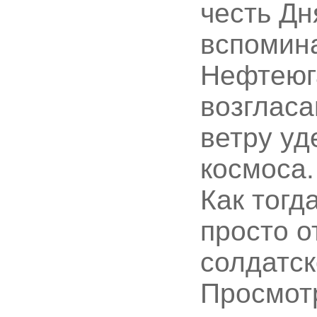
честь Дн
вспомина
Нефтеюга
возгласа
ветру уд
космоса.
Как тогд
просто о
солдатск
Просмот