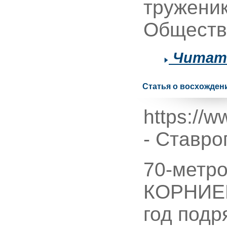
труженик
Общество
Читать
Статья о восхожден
https://
- Ставро
70-метро
КОРНИЕН
год подр