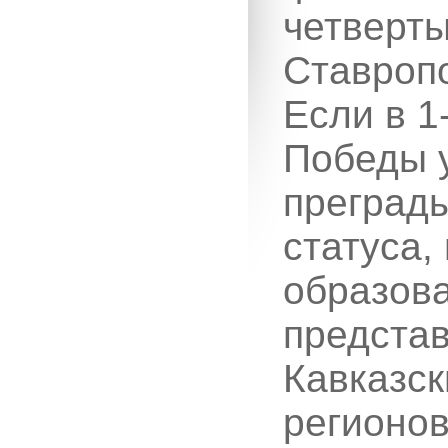
четверты
Ставропо
Если в 1
Победы у
преграды
статуса,
образова
представ
Кавказск
регионов