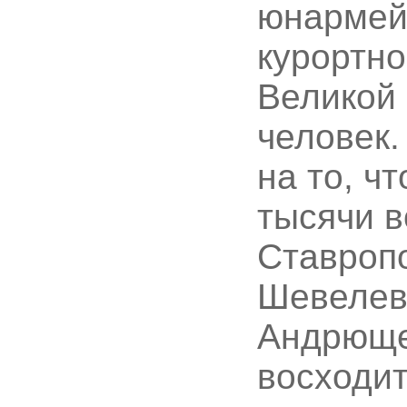
юнармей
курортно
Великой 
человек.
на то, ч
тысячи в
Ставропо
Шевелев,
Андрющен
восходит