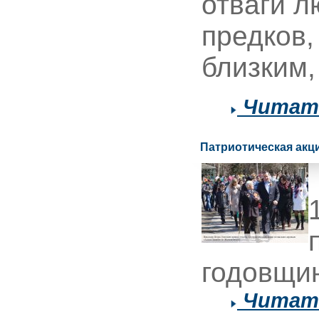
отваги л
предков,
близким,
Читать
Патриотическая акц
годовщин
Читать