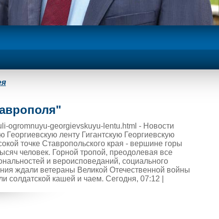
ея
таврополя"
uli-ogromnuyu-georgievskuyu-lentu.html - Новости
 Георгиевскую ленту Гигантскую Георгиевскую
сокой точке Ставропольского края - вершине горы
тысяч человек. Горной тропой, преодолевая все
ональностей и вероисповеданий, социального
дения ждали ветераны Великой Отечественной войны
и солдатской кашей и чаем. Сегодня, 07:12 |