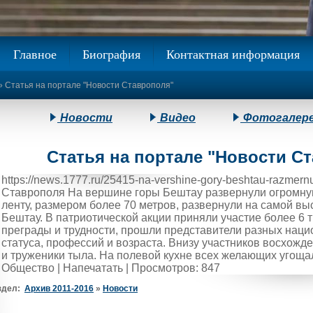
Главное
Биография
Контактная информация
» Статья на портале "Новости Ставрополя"
Новости
Видео
Фотогалер
Статья на портале "Новости С
https://news.1777.ru/25415-na-vershine-gory-beshtau-razmern
Ставрополя На вершине горы Бештау развернули огромную
ленту, размером более 70 метров, развернули на самой вы
Бештау. В патриотической акции приняли участие более 6 
преграды и трудности, прошли представители разных наци
статуса, профессий и возраста. Внизу участников восхож
и труженики тыла. На полевой кухне всех желающих угощал
Общество | Напечатать | Просмотров: 847
здел:
Архив 2011-2016
»
Новости