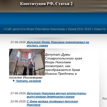
Предыдущее изображение
Следующее изображение
•
Сайт депутата Игоря Олеговича Николаева
»
Архив 2011-2016
»
Новости
27-06-2026
Депутат Игорь Николаев пожертвовал на
роспись храма
Депутат Думы
Ставропольского края
Игорь Николаев
посмотрел, как
преображается Храм
Иоанна Предтечи в
поселке Иноземцево
Читать целиком
27-06-2026
Депутат Николаев вручил аттестаты
выпускникам-девятиклассникам
Ра
22-06-2026
С Днем медика поздравил депутат
Николаев