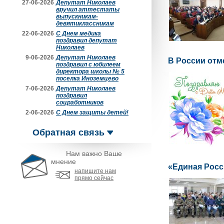
27-06-2026
Депутат Николаев
вручил аттестаты
выпускникам-
девятиклассникам
22-06-2026
С Днем медика
поздравил депутат
Николаев
9-06-2026
Депутат Николаев
В России отм
поздравил с юбилеем
директора школы № 5
поселка Иноземцево
7-06-2026
Депутат Николаев
поздравил
соцработников
2-06-2026
С Днем защиты детей!
Обратная связь
Нам важно Ваше
мнение
«Единая Росс
напишите нам
прямо сейчас