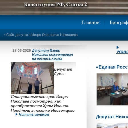
Предыдущее изображение
Следующее изображение
Главное
Биогра
•
Сайт депутата Игоря Олеговича Николаева
27-06-2026
Депутат Игорь
Нов
Николаев пожертвовал
на роспись храма
«Единая Росс
Депутат
Думы
Ставропольского края Игорь
Николаев посмотрел, как
преображается Храм Иоанна
Предтечи в поселке Иноземцево
Читать целиком
Депутат Нико