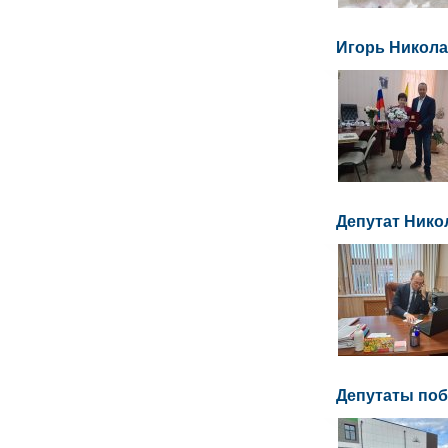
Игорь Никола
Депутат Нико
Депутаты поб