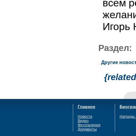
всем р
желани
Игорь 
Раздел
Другие новост
{relate
Главное
Биогра
Новости
Награды 
Видео
Фотогалерея
Документы