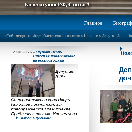
Предыдущее изображение
Следующее изображение
Главное
Биогра
•
Сайт депутата Игоря Олеговича Николаева
»
Новости
» Депутат Игорь Н
27-06-2026
Депутат Игорь
Нов
Николаев пожертвовал
на роспись храма
Деп
Депутат
Думы
доч
Ставропольского края Игорь
Николаев посмотрел, как
преображается Храм Иоанна
Предтечи в поселке Иноземцево
Читать целиком