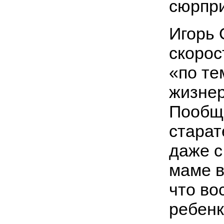
сюрпри
Игорь 
скорос
«по те
жизнер
Пообща
старат
даже с
маме в
что во
ребенк