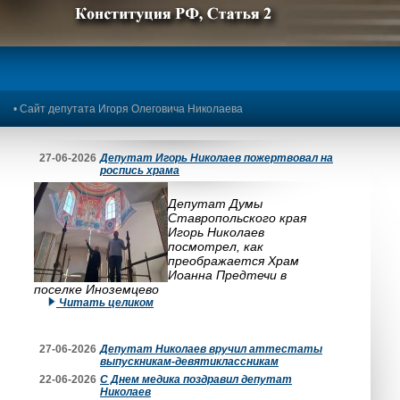
Предыдущее изображение
Следующее изображение
•
Сайт депутата Игоря Олеговича Николаева
27-06-2026
Депутат Игорь Николаев пожертвовал на
роспись храма
Депутат Думы
Ставропольского края
Игорь Николаев
посмотрел, как
преображается Храм
Иоанна Предтечи в
поселке Иноземцево
Читать целиком
27-06-2026
Депутат Николаев вручил аттестаты
выпускникам-девятиклассникам
22-06-2026
С Днем медика поздравил депутат
Николаев