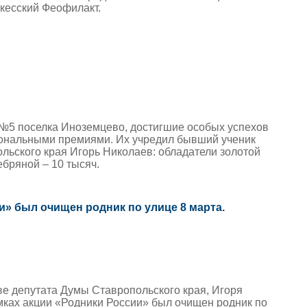
кесский Феофилакт.
№5 поселка Иноземцево, достигшие особых успехов
рсональными премиями. Их учредил бывший ученик
льского края Игорь Николаев: обладатели золотой
ебряной – 10 тысяч.
и» был очищен родник по улице 8 марта.
ве депутата Думы Ставропольского края, Игоря
мках акции «Родники России» был очищен родник по