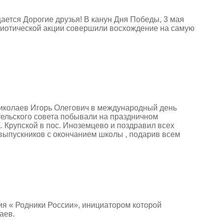
ается Дорогие друзья! В канун Дня Победы, 3 мая
триотической акции совершили восхождение на самую
иколаев Игорь Олегович в международный день
тельского совета побывали на праздничном
. Крупской в пос. Иноземцево и поздравил всех
 выпускников с окончанием школы , подарив всем
ия « Родники России», инициатором которой
аев.