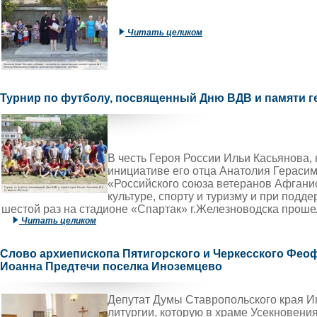
Читать целиком
Турнир по футболу, посвященный Дню ВДВ и памяти г
В честь Героя России Ильи Касьянова,
инициативе его отца Анатолия Герасим
«Российского союза ветеранов Афгани
культуре, спорту и туризму и при под
шестой раз на стадионе «Спартак» г.Железноводска проше
Читать целиком
Слово архиепископа Пятигорского и Черкесского Феоф
Иоанна Предтечи поселка Иноземцево
Депутат Думы Ставропольского края И
литургии, которую в храме Усекновен