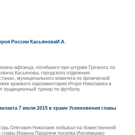
ероя России КасьяноваИ.А.
 воина-афганца, погибшего при штурме Грозного по
овича Касьянова, городского отделения
стана», муниципального комитета по физической
держке краевого парламентария Игоря Николаева в
л традиционный турнир по футболу.
илакта 7 июля 2015 в храме Усекновения главы
горь Олегович Николаев побывал на божественной
ия главы Иоанна Предтечи поселка Иноземцево