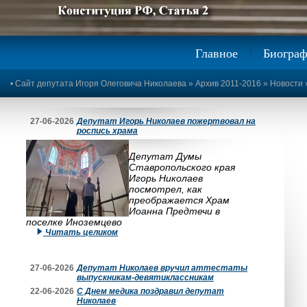
Предыдущее изображение
Следующее изображение
Главное
Биогра
•
Сайт депутата Игоря Олеговича Николаева
»
Архив 2011-2016
»
Новости
27-06-2026
Депутат Игорь Николаев пожертвовал на
роспись храма
Депутат Думы
Ставропольского края
Игорь Николаев
посмотрел, как
преображается Храм
Иоанна Предтечи в
поселке Иноземцево
Читать целиком
27-06-2026
Депутат Николаев вручил аттестаты
выпускникам-девятиклассникам
22-06-2026
С Днем медика поздравил депутат
Николаев