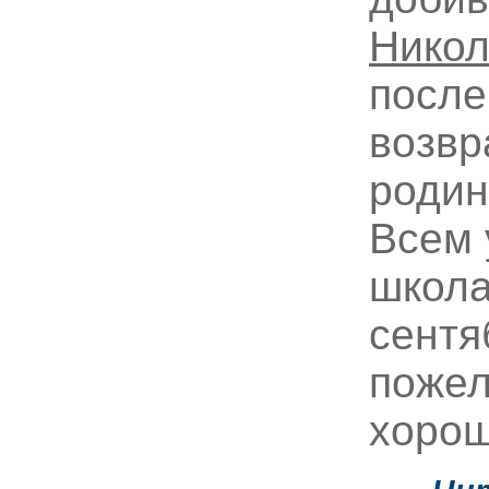
Никол
после
возвр
родину
Всем 
школа
сентя
пожел
хорош