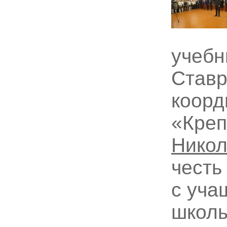
учебн
Ставр
коорд
«Креп
Нико
честь
с уча
школы