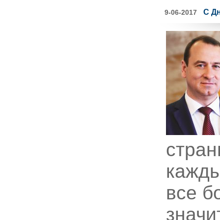
С Д
9-06-2017
стран
кажды
все б
значи