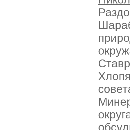
Раздо
Шараб
приро
окру
Ставр
Хлопя
совет
Минер
округ
обсуд