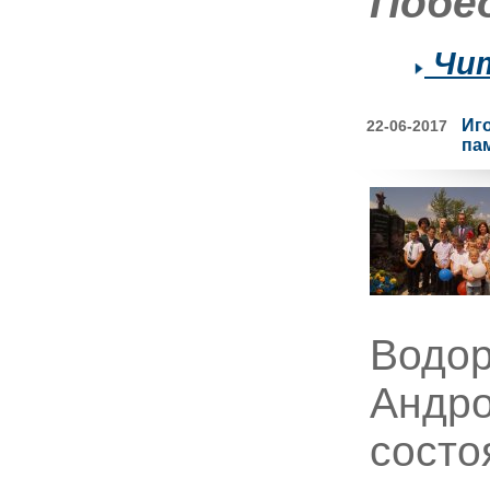
Побе
Чит
Иг
22-06-2017
па
Водор
Андро
состо