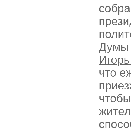
собра
прези
полит
Думы 
Игорь
что е
приез
чтобы
жител
спосо