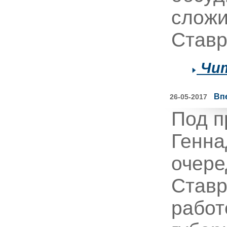
сложи
Ставр
Чит
Вп
26-05-2017
Под п
Генна
очере
Ставр
работ