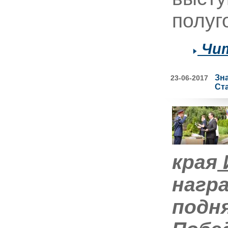
полуг
Чит
Зн
23-06-2017
Ст
края
нагр
подн