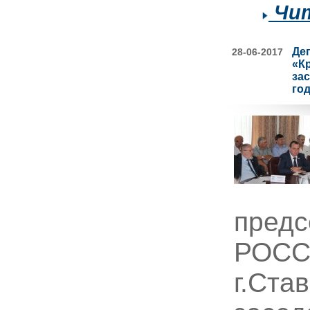
Чит
Де
28-06-2017
«К
за
год
предс
РОСС
г.Ста