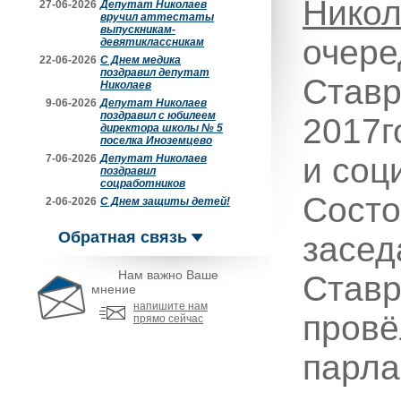
Никол
27-06-2026
Депутат Николаев
вручил аттестаты
выпускникам-
очере
девятиклассникам
22-06-2026
С Днем медика
поздравил депутат
Ставр
Николаев
9-06-2026
Депутат Николаев
поздравил с юбилеем
2017г
директора школы № 5
поселка Иноземцево
и соц
7-06-2026
Депутат Николаев
поздравил
соцработников
Состо
2-06-2026
С Днем защиты детей!
Обратная связь
засед
Нам важно Ваше
Ставр
мнение
напишите нам
провё
прямо сейчас
парла