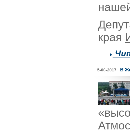
нашей
Депут
края
Чит
В Ж
5-06-2017
«высо
Атмос