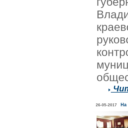
губер
Влади
краев
руков
контр
муниц
общес
Чит
На
26-05-2017