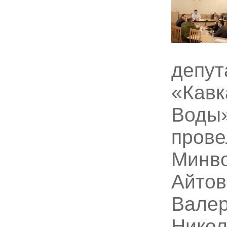
депут
«Кавк
Воды»
прове
Минво
Айтов
Валер
Никол