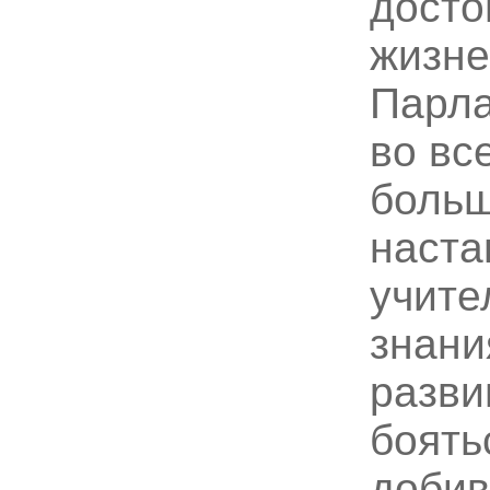
досто
жизне
Парла
во вс
больш
наста
учите
знани
разви
боять
добив