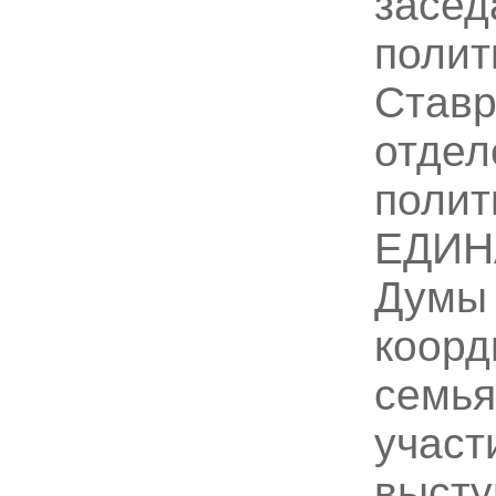
засед
полит
Ставр
отдел
полит
ЕДИН
Думы 
коорд
семья
участ
высту