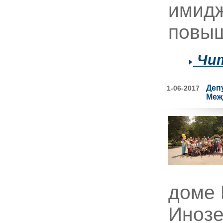
имидж
повыш
Чит
Деп
1-06-2017
Меж
доме 
Инозе