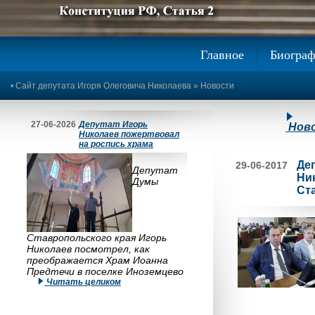
Предыдущее изображение
Следующее изображение
Главное
Биогра
•
Сайт депутата Игоря Олеговича Николаева
»
Новости
27-06-2026
Депутат Игорь
Нов
Николаев пожертвовал
на роспись храма
Де
29-06-2017
Депутат
Ни
Думы
Ст
Ставропольского края Игорь
Николаев посмотрел, как
преображается Храм Иоанна
Предтечи в поселке Иноземцево
Читать целиком