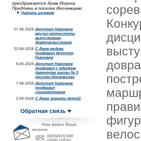
преображается Храм Иоанна
сорев
Предтечи в поселке Иноземцево
Читать целиком
Конку
27-06-2026
Депутат Николаев
дисци
вручил аттестаты
выпускникам-
девятиклассникам
высту
22-06-2026
С Днем медика
поздравил депутат
Николаев
довра
9-06-2026
Депутат Николаев
поздравил с юбилеем
директора школы № 5
постр
поселка Иноземцево
7-06-2026
Депутат Николаев
поздравил
маршр
соцработников
2-06-2026
С Днем защиты детей!
прави
Обратная связь
фигур
Нам важно Ваше
мнение
велос
напишите нам
прямо сейчас