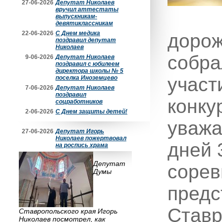
27-06-2026
Депутат Николаев
вручил аттестаты
выпускникам-
девятиклассникам
22-06-2026
С Днем медика
дорож
поздравил депутат
Николаев
собра
9-06-2026
Депутат Николаев
поздравил с юбилеем
директора школы № 5
участ
поселка Иноземцево
7-06-2026
Депутат Николаев
поздравил
конку
соцработников
2-06-2026
С Днем защиты детей!
уважа
27-06-2026
Депутат Игорь
Николаев пожертвовал
дней 
на роспись храма
Депутат
сорев
Думы
предс
Ставр
Ставропольского края Игорь
Николаев посмотрел, как