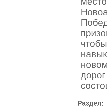
место
Новоа
Побед
призо
чтобы
навык
новом
дорог
состо
Раздел