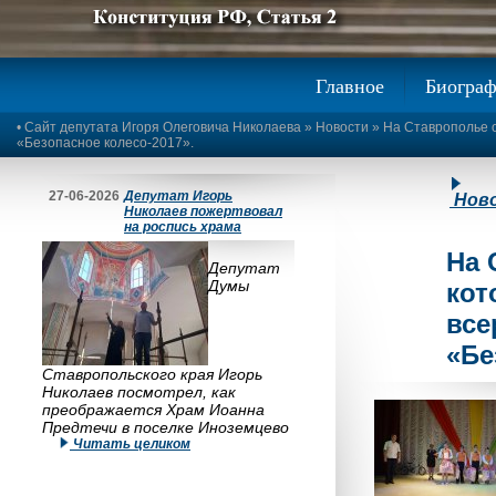
Предыдущее изображение
Следующее изображение
Главное
Биогра
•
Сайт депутата Игоря Олеговича Николаева
»
Новости
» На Ставрополье о
«Безопасное колесо-2017».
27-06-2026
Депутат Игорь
Нов
Николаев пожертвовал
на роспись храма
На 
Депутат
Думы
кот
все
«Бе
Ставропольского края Игорь
Николаев посмотрел, как
преображается Храм Иоанна
Предтечи в поселке Иноземцево
Читать целиком