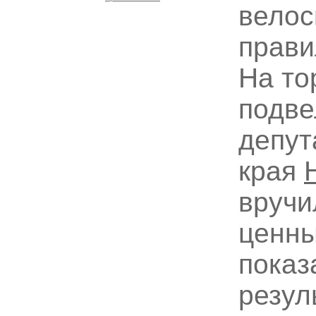
велос
прави
На то
подве
депут
края
вручи
ценны
показ
резул