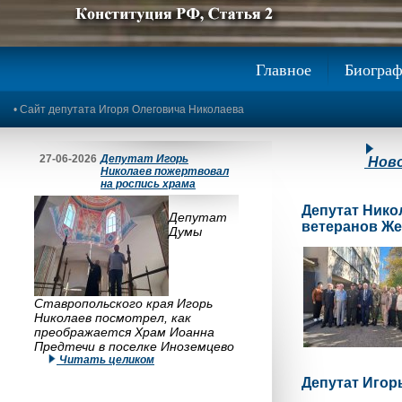
Предыдущее изображение
Следующее изображение
Главное
Биогра
•
Сайт депутата Игоря Олеговича Николаева
27-06-2026
Депутат Игорь
Нов
Николаев пожертвовал
на роспись храма
Депутат Нико
Депутат
ветеранов Ж
Думы
Ставропольского края Игорь
Николаев посмотрел, как
преображается Храм Иоанна
Предтечи в поселке Иноземцево
Читать целиком
Депутат Игор