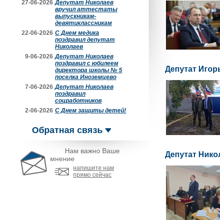
27-06-2026
Депутат Николаев
вручил аттестаты
выпускникам-
девятиклассникам
22-06-2026
С Днем медика
поздравил депутат
Николаев
9-06-2026
Депутат Николаев
поздравил с юбилеем
Депутат Игор
директора школы № 5
поселка Иноземцево
7-06-2026
Депутат Николаев
поздравил
соцработников
2-06-2026
С Днем защиты детей!
Обратная связь
Нам важно Ваше
Депутат Нико
мнение
напишите нам
прямо сейчас