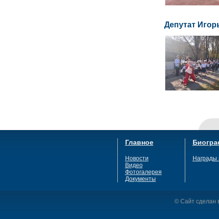
Депутат Игор
Главное
Биогра
Новости
Награды 
Видео
Фотогалерея
Документы
© Сайт сделан в