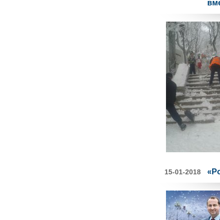
вм
«Р
15-01-2018