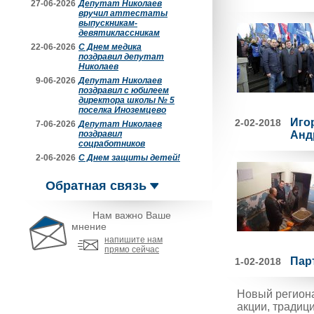
27-06-2026
Депутат Николаев
вручил аттестаты
выпускникам-
девятиклассникам
22-06-2026
С Днем медика
поздравил депутат
Николаев
9-06-2026
Депутат Николаев
поздравил с юбилеем
директора школы № 5
поселка Иноземцево
Иго
2-02-2018
7-06-2026
Депутат Николаев
поздравил
Анд
соцработников
2-06-2026
С Днем защиты детей!
Обратная связь
Нам важно Ваше
мнение
напишите нам
прямо сейчас
Пар
1-02-2018
Новый регион
акции, традиц