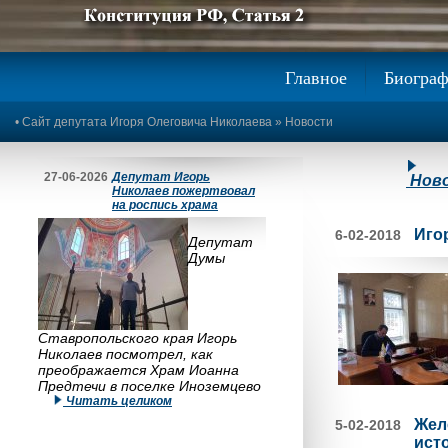
Предыдущее изображение
Следующее изображение
Главное
Биогра
•
Сайт депутата Игоря Олеговича Николаева
»
Новости
27-06-2026
Депутат Игорь
Нов
Николаев пожертвовал
на роспись храма
Иго
6-02-2018
Депутат
Думы
Ставропольского края Игорь
Николаев посмотрел, как
преображается Храм Иоанна
Предтечи в поселке Иноземцево
Читать целиком
Жел
5-02-2018
ист