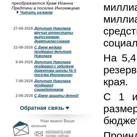
преображается Храм Иоанна
милл
Предтечи в поселке Иноземцево
Читать целиком
милли
средс
27-06-2026
Депутат Николаев
вручил аттестаты
выпускникам-
социал
девятиклассникам
22-06-2026
С Днем медика
поздравил депутат
На 5,
Николаев
9-06-2026
Депутат Николаев
резер
поздравил с юбилеем
директора школы № 5
поселка Иноземцево
края.
7-06-2026
Депутат Николаев
поздравил
соцработников
С 1 и
2-06-2026
С Днем защиты детей!
разме
Обратная связь
бюдже
Нам важно Ваше
мнение
напишите нам
Прои
прямо сейчас