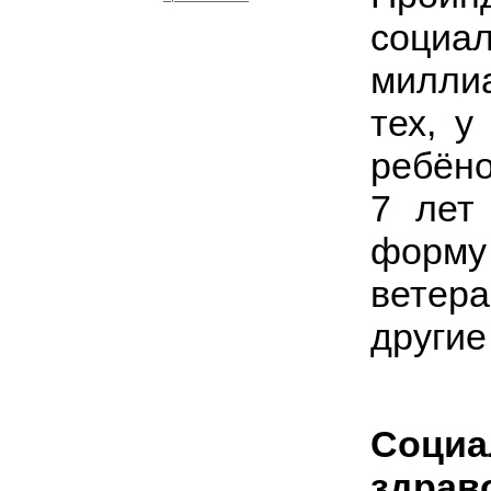
социа
миллиа
тех, у
ребёно
7 лет
форму
ветера
другие
Соц
здрав