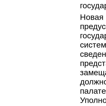
госуда
Нов
преду
госуд
систе
све
пред
замещ
должн
пала
Упол