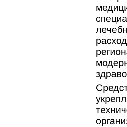
медиц
специ
лечебн
рас
рег
модер
здраво
Сред
укре
техни
орга