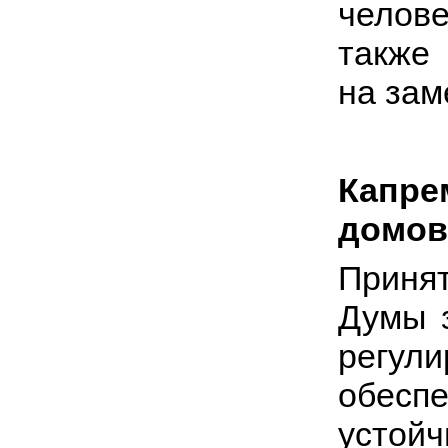
челове
также
на зам
Капр
домов
Приня
Думы 
регу
обес
усто