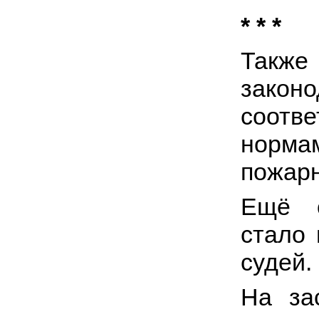
* * *
Такж
зако
соотв
норм
пожарн
Ещё о
стало
судей.
На за