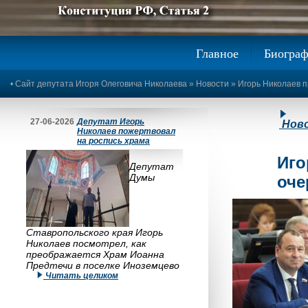
Предыдущее изображение
Следующее изображение
Главное
Биогра
•
Сайт депутата Игоря Олеговича Николаева
»
Новости
» Игорь Николаев п
27-06-2026
Депутат Игорь
Нов
Николаев пожертвовал
на роспись храма
Иго
Депутат
Думы
оче
Ставропольского края Игорь
Николаев посмотрел, как
преображается Храм Иоанна
Предтечи в поселке Иноземцево
Читать целиком