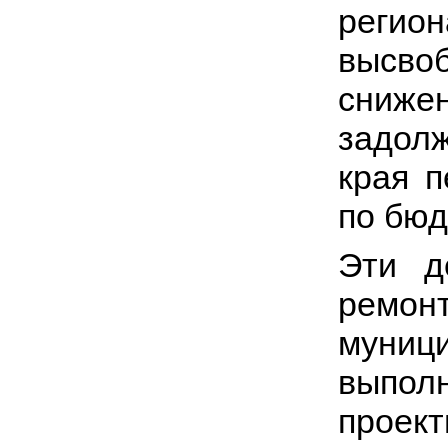
реги
высво
сниж
задол
края 
по бюд
Эти д
ремон
муниц
выпол
прое