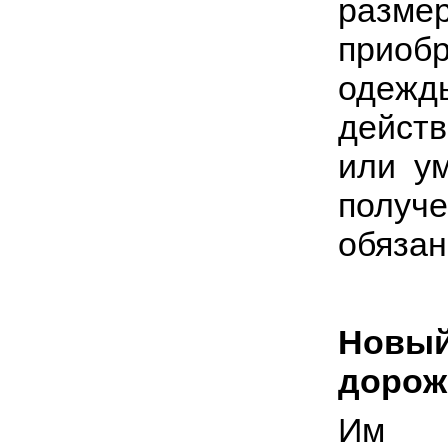
разм
приоб
одежд
действ
или у
полу
обязан
Новы
дорож
Им с