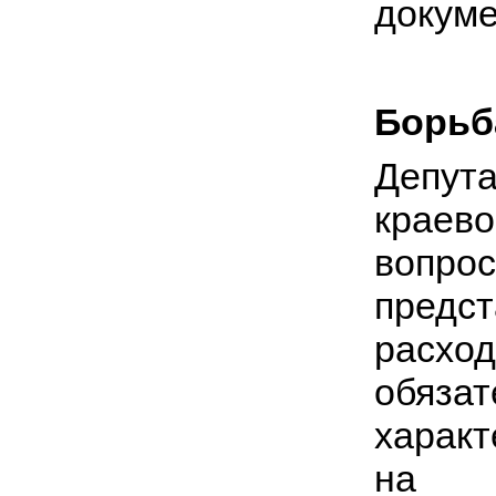
докуме
Борьб
Депут
краев
вопр
предст
расх
обяза
харак
на з