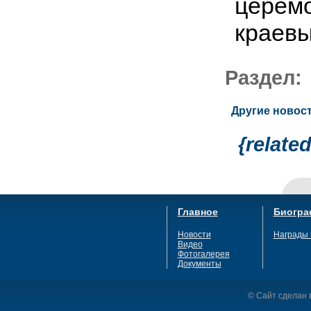
церем
краевы
Раздел
Другие новост
{relate
Главное
Биогра
Новости
Награды 
Видео
Фотогалерея
Документы
© Сайт сделан в