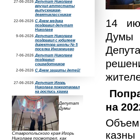
27-06-2026
Депутат Николаев
вручил аттестаты
выпускникам-
девятиклассникам
14 ию
22-06-2026
С Днем медика
поздравил депутат
Николаев
Думы
9-06-2026
Депутат Николаев
поздравил с юбилеем
директора школы № 5
Депут
поселка Иноземцево
7-06-2026
Депутат Николаев
поздравил
решени
соцработников
2-06-2026
С Днем защиты детей!
жителе
27-06-2026
Депутат Игорь
Николаев пожертвовал
Попр
на роспись храма
Депутат
на 202
Думы
Объем
казн
Ставропольского края Игорь
Николаев посмотрел, как