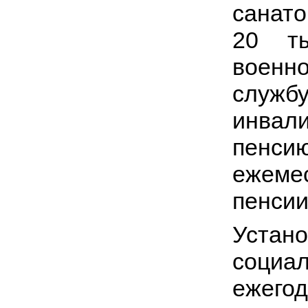
санат
20 ты
воен
служб
инвал
пенси
ежеме
пенсии
Уста
социа
ежего