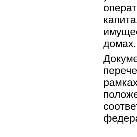
опер
капит
имуще
домах.
Докум
переч
рамка
полож
соот
федера