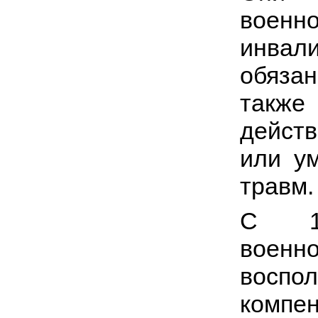
воен
инва
обяза
также
действ
или у
травм.
С 1
вое
восп
компе