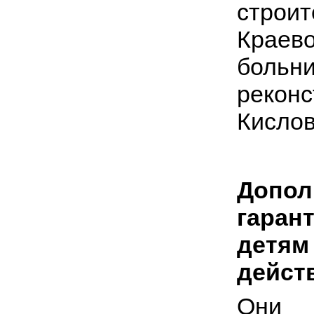
строи
Краев
больн
рекон
Кислов
Допо
гара
детя
дейст
Они 