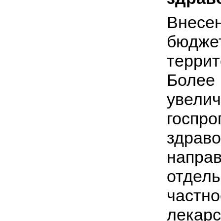
Внесе
бюдж
терри
Более
увели
госп
здрав
напра
отдел
част
лекар