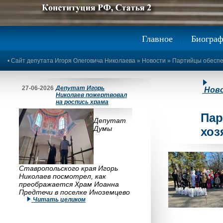
Предыдущее изображение
Следующее изображение
Главное
Биогра
•
Сайт депутата Игоря Олеговича Николаева
»
Новости
» Партийцы обеспе
27-06-2026
Депутат Игорь
Нов
Николаев пожертвовал
на роспись храма
Пар
Депутат
Думы
хоз
Ставропольского края Игорь
Николаев посмотрел, как
преображается Храм Иоанна
Предтечи в поселке Иноземцево
Читать целиком