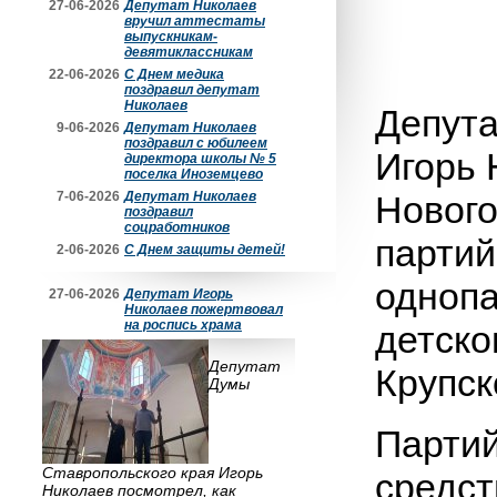
27-06-2026
Депутат Николаев
вручил аттестаты
выпускникам-
девятиклассникам
22-06-2026
С Днем медика
поздравил депутат
Николаев
Депута
9-06-2026
Депутат Николаев
поздравил с юбилеем
Игорь 
директора школы № 5
поселка Иноземцево
7-06-2026
Депутат Николаев
Нового
поздравил
соцработников
партий
2-06-2026
С Днем защиты детей!
однопа
27-06-2026
Депутат Игорь
Николаев пожертвовал
на роспись храма
детск
Депутат
Крупск
Думы
Парти
Ставропольского края Игорь
средст
Николаев посмотрел, как