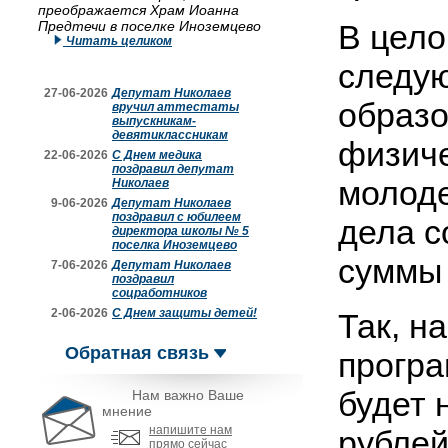
преображается Храм Иоанна
Предтечи в поселке Иноземцево
В цело
Читать целиком
следую
27-06-2026
Депутат Николаев
образо
вручил аттестаты
выпускникам-
девятиклассникам
физиче
22-06-2026
С Днем медика
поздравил депутат
молоде
Николаев
9-06-2026
Депутат Николаев
поздравил с юбилеем
дела с
директора школы № 5
поселка Иноземцево
суммы 
7-06-2026
Депутат Николаев
поздравил
соцработников
2-06-2026
С Днем защиты детей!
Так, н
Обратная связь
програ
будет 
Нам важно Ваше
мнение
напишите нам
рублей
прямо сейчас