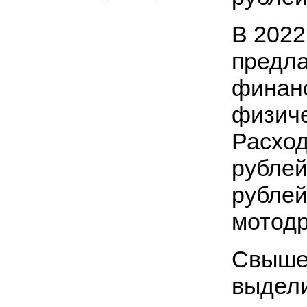
В 2022
предла
финан
физиче
Расход
рублей
рублей
мотодр
Свыше 
выдели