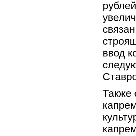
рублей
увелич
связан
строящ
ввод к
следую
Ставро
Также 
капрем
культу
капрем