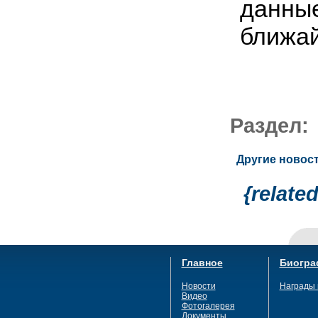
данные
ближа
Раздел
Другие новост
{relate
Главное
Биогра
Новости
Награды 
Видео
Фотогалерея
Документы