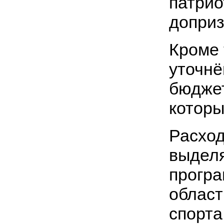
патрио
доприз
Кроме 
уточнё
бюджет
которы
Расход
выделя
програ
област
спорта