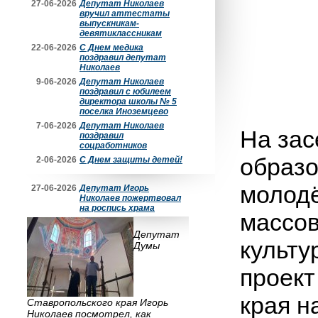
27-06-2026
Депутат Николаев
вручил аттестаты
выпускникам-
девятиклассникам
22-06-2026
С Днем медика
поздравил депутат
Николаев
9-06-2026
Депутат Николаев
поздравил с юбилеем
директора школы № 5
поселка Иноземцево
7-06-2026
Депутат Николаев
На зас
поздравил
соцработников
образо
2-06-2026
С Днем защиты детей!
молодё
27-06-2026
Депутат Игорь
Николаев пожертвовал
на роспись храма
массо
Депутат
культу
Думы
проект
края н
Ставропольского края Игорь
Николаев посмотрел, как