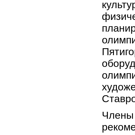
культу
физиче
планир
олимпи
Пятиго
обору
олимпи
художе
Ставро
Члены 
рекоме