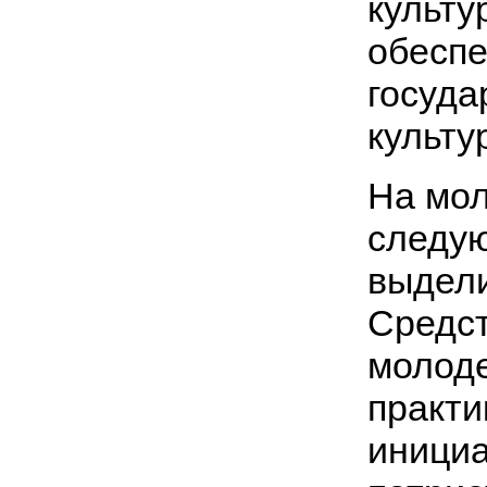
культу
обеспе
госуда
культу
На мол
следую
выдели
Средст
молоде
практи
инициа