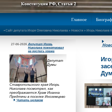
Предыдущее изображение
Следующее изображение
Главное
Биогра
•
Сайт депутата Игоря Олеговича Николаева
»
Новости
» Игорь Николаев п
27-06-2026
Депутат Игорь
Нов
Николаев пожертвовал
на роспись храма
Иго
Депутат
Думы
зас
Ду
Ставропольского края Игорь
Николаев посмотрел, как
преображается Храм Иоанна
Предтечи в поселке Иноземцево
Читать целиком