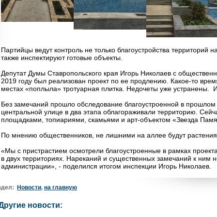
Партийцы ведут контроль не только благоустройства территорий на
также инспектируют готовые объекты.
Депутат Думы Ставропольского края Игорь Николаев с общественн
2019 году был реали
зован проект по ее продлению. Какое-то врем
местах «поплыла» тротуарная плитка. Недочеты уже устранены. 
Без замечаний прошло обследование благоустроенной в прошлом г
центральной улице в два этапа облагораживали территорию. Сейча
площадками, топиариями, скамьями и арт-объектом «Звезда Памя
По мнению общественников, не лишними на аллее будут растения
«Мы с пристрастием осмотрели благоустроенные в рамках проек
в двух территориях. Нареканий и существенных замечаний к ним 
администрации», - поделился итогом инспекции Игорь Николаев.
здел:
Новости
,
на главную
Другие новости: