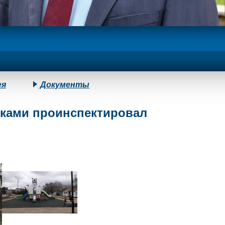
ея
Документы
иками проинспектировал