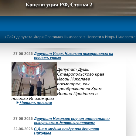
Предыдущее изображение
Следующее изображение
•
Сайт депутата Игоря Олеговича Николаева
»
Новости
» Игорь Николаев 
27-06-2026
Депутат Игорь Николаев пожертвовал на
роспись храма
Депутат Думы
Ставропольского края
Игорь Николаев
посмотрел, как
преображается Храм
Иоанна Предтечи в
поселке Иноземцево
Читать целиком
27-06-2026
Депутат Николаев вручил аттестаты
выпускникам-девятиклассникам
22-06-2026
С Днем медика поздравил депутат
Николаев