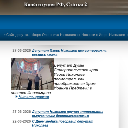
Предыдущее изображение
Следующее изображение
•
Сайт депутата Игоря Олеговича Николаева
»
Новости
» Игорь Николаев п
27-06-2026
Депутат Игорь Николаев пожертвовал на
роспись храма
Депутат Думы
Ставропольского края
Игорь Николаев
посмотрел, как
преображается Храм
Иоанна Предтечи в
поселке Иноземцево
Читать целиком
27-06-2026
Депутат Николаев вручил аттестаты
выпускникам-девятиклассникам
22-06-2026
С Днем медика поздравил депутат
Николаев