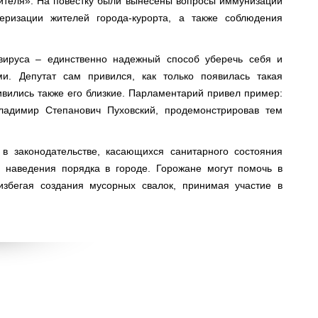
ителя». На повестку были вынесены вопросы иммунизации
еризации жителей города-курорта, а также соблюдения
авируса – единственно надежный способ уберечь себя и
. Депутат сам привился, как только появилась такая
ивились также его близкие. Парламентарий привел пример:
ладимир Степанович Пуховский, продемонстрировав тем
в законодательстве, касающихся санитарного состояния
я наведения порядка в городе. Горожане могут помочь в
збегая создания мусорных свалок, принимая участие в