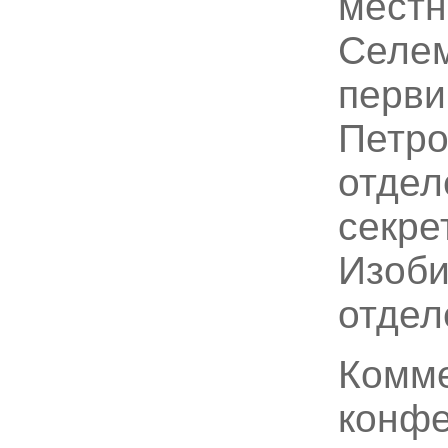
местн
Селем
перви
Петро
отдел
секре
Изоби
отдел
Комме
конфе