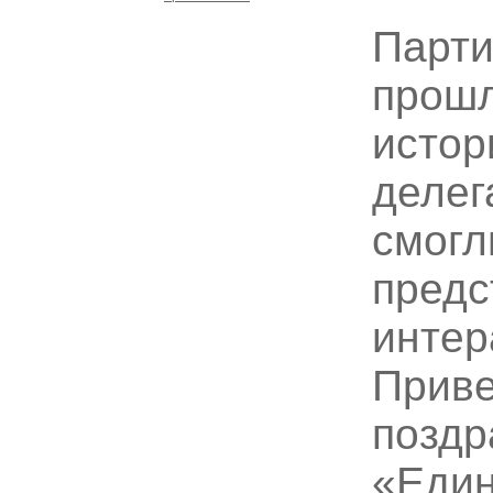
Парти
прошл
истор
делег
смогл
пред
интер
Приве
поздр
«Един