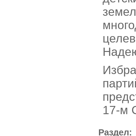
земел
мног
целев
Надею
Избра
парти
предс
17-м 
Раздел