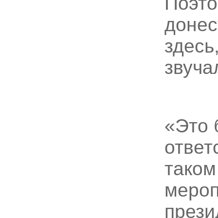
Поэто
донес
здесь
звуча
«Это 
ответ
таком
мероп
прези