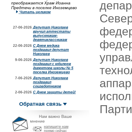
депар
преображается Храм Иоанна
Предтечи в поселке Иноземцево
Читать целиком
Север
федер
27-06-2026
Депутат Николаев
вручил аттестаты
выпускникам-
девятиклассникам
федер
22-06-2026
С Днем медика
поздравил депутат
управ
Николаев
9-06-2026
Депутат Николаев
поздравил с юбилеем
техно
директора школы № 5
поселка Иноземцево
7-06-2026
Депутат Николаев
аппар
поздравил
соцработников
испол
2-06-2026
С Днем защиты детей!
Обратная связь
Парти
Нам важно Ваше
мнение
напишите нам
прямо сейчас