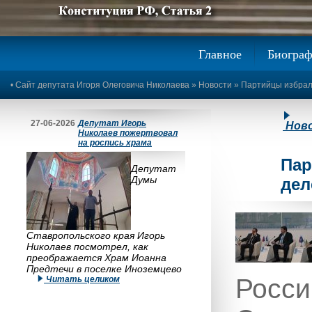
Предыдущее изображение
Следующее изображение
Главное
Биогра
•
Сайт депутата Игоря Олеговича Николаева
»
Новости
» Партийцы избрал
27-06-2026
Депутат Игорь
Нов
Николаев пожертвовал
на роспись храма
Пар
Депутат
Думы
дел
Ставропольского края Игорь
Николаев посмотрел, как
преображается Храм Иоанна
Предтечи в поселке Иноземцево
Росси
Читать целиком