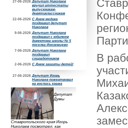
Ставр
27-06-2026
Депутат Николаев
вручил аттестаты
выпускникам-
Конфе
девятиклассникам
22-06-2026
С Днем медика
поздравил депутат
регио
Николаев
9-06-2026
Депутат Николаев
Парти
поздравил с юбилеем
директора школы № 5
поселка Иноземцево
7-06-2026
Депутат Николаев
В раб
поздравил
соцработников
2-06-2026
С Днем защиты детей!
участ
27-06-2026
Депутат Игорь
Михаи
Николаев пожертвовал
на роспись храма
Казак
Депутат
Думы
Алекс
замес
Ставропольского края Игорь
Николаев посмотрел, как