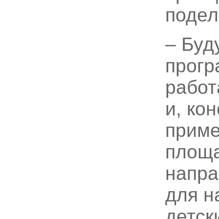
поде
– Буд
прогр
работ
и, ко
приме
площа
напра
для н
детск