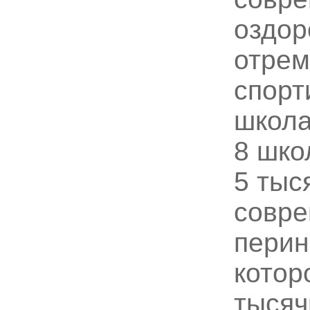
оздор
отрем
спорт
школа
8 шко
5 тыс
совр
перин
котор
тысяч