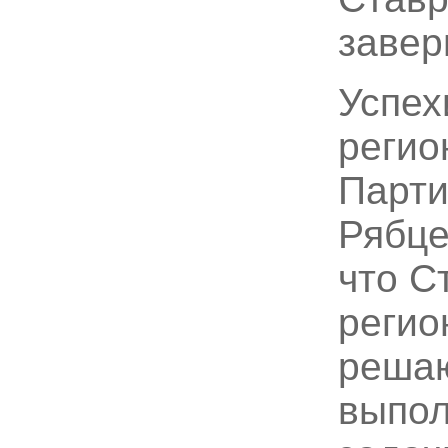
завер
Успех
регио
Парти
Рябце
что С
регио
решаю
выпол