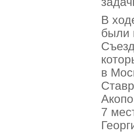
задач
В ход
были 
Съезд
котор
в Мос
Ставр
Акопо
7 мес
Георг