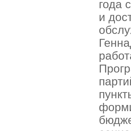
года 
и дос
обслу
Генна
работ
Прогр
парти
пункт
форми
бюдже