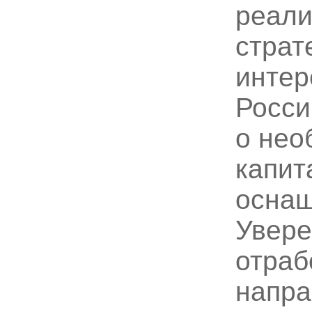
реали
страт
интер
Росси
о нео
капит
оснащ
Увере
отраб
напра