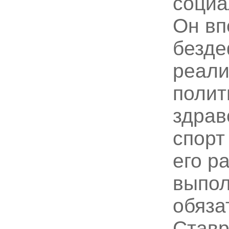
социа
Он в
безде
реали
полит
здрав
спорт
его р
выпол
обяза
Ставр