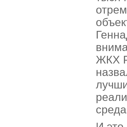
отрем
объек
Генна
внима
ЖКХ 
назва
лучши
реали
среда
И это