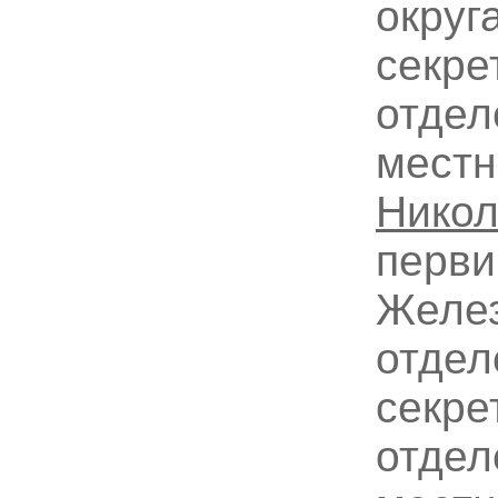
округ
секре
отдел
местн
Никол
перви
Желез
отдел
секре
отдел