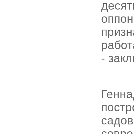
десят
оппо
призн
работ
- зак
Генна
постр
садов
совре