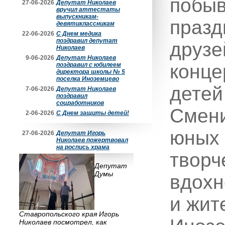
побыв
27-06-2026
Депутат Николаев
вручил аттестаты
выпускникам-
празд
девятиклассникам
22-06-2026
С Днем медика
поздравил депутат
друзе
Николаев
9-06-2026
Депутат Николаев
конце
поздравил с юбилеем
директора школы № 5
поселка Иноземцево
детей
7-06-2026
Депутат Николаев
поздравил
соцработников
Смени
2-06-2026
С Днем защиты детей!
юных 
27-06-2026
Депутат Игорь
Николаев пожертвовал
на роспись храма
творч
Депутат
Думы
вдохн
и жит
Ставропольского края Игорь
Николаев посмотрел, как