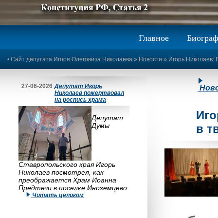
Предыдущее изображение
Следующее изображение
Главное
Биогра
•
Сайт депутата Игоря Олеговича Николаева
»
Новости
» Игорь Николаев: 
27-06-2026
Депутат Игорь
Нов
Николаев пожертвовал
на роспись храма
Иго
Депутат
Думы
в т
Ставропольского края Игорь
Николаев посмотрел, как
преображается Храм Иоанна
Предтечи в поселке Иноземцево
Читать целиком