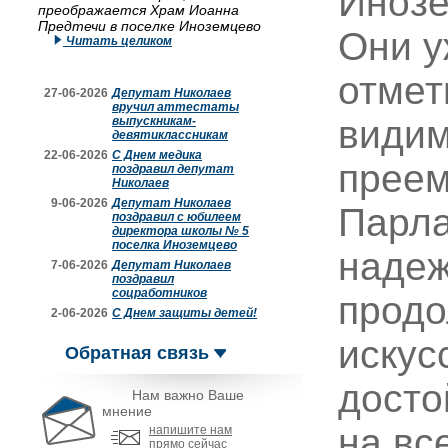
Инозе
преображается Храм Иоанна
Предтечи в поселке Иноземцево
Они у
Читать целиком
отмет
27-06-2026
Депутат Николаев
вручил аттестаты
видим
выпускникам-
девятиклассникам
22-06-2026
С Днем медика
преем
поздравил депутат
Николаев
9-06-2026
Депутат Николаев
Парла
поздравил с юбилеем
директора школы № 5
поселка Иноземцево
надеж
7-06-2026
Депутат Николаев
поздравил
соцработников
продо
2-06-2026
С Днем защиты детей!
искус
Обратная связь
досто
Нам важно Ваше
мнение
на вс
напишите нам
прямо сейчас