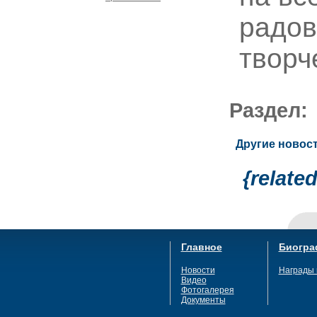
радов
творч
Раздел
Другие новост
{relate
Главное
Биогра
Новости
Награды 
Видео
Фотогалерея
Документы