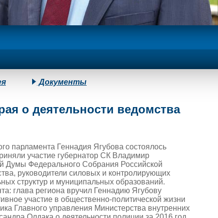
ея
Документы
края о деятельности ведомства
ого парламента Геннадия Ягубова состоялось
приняли участие губернатор СК Владимир
ой Думы Федерального Собрания Российской
ства, руководители силовых и контролирующих
ьных структур и муниципальных образований.
та: глава региона вручил Геннадию Ягубову
тивное участие в общественно-политической жизни
ника Главного управления Министерства внутренних
андра Олдака о деятельности полиции за 2016 год.