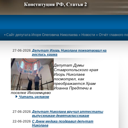
Предыдущее изображение
Следующее изображение
•
Сайт депутата Игоря Олеговича Николаева
»
Новости
» Отчёт главного п
27-06-2026
Депутат Игорь Николаев пожертвовал на
роспись храма
Депутат Думы
Ставропольского края
Игорь Николаев
посмотрел, как
преображается Храм
Иоанна Предтечи в
поселке Иноземцево
Читать целиком
27-06-2026
Депутат Николаев вручил аттестаты
выпускникам-девятиклассникам
22-06-2026
С Днем медика поздравил депутат
Николаев