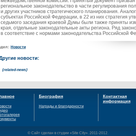
межведомственной комиссии. Принятый документ призван
региональное законодательство в части регулирования по
и других участников стратегического планирования. Анало
субъектах Российской Федерации, в 22 из них стратегия у
седьмого заседания краевой Думы были также приняты изм
края, отдельные законодательные акты региона. Ряд законо
в соответствие с нормами законодательства Российской Ф
здел:
Новости
Другие новости:
{related-news}
лавное
Биография
Контактная
информация
овости
Награды и благодарности
идео
отогалерея
окументы
© Сайт сделан в студии «Site City». 2011-2012.