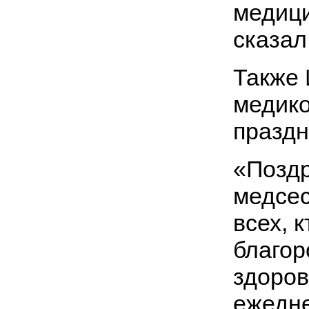
медици
сказал
Также 
медик
праздн
«Позд
медсес
всех, 
благор
здоров
ежедне