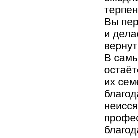
терпен
Вы пер
и дела
вернут
В самы
остаёт
их сем
благо
неисся
профес
благод