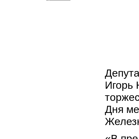
Депута
Игорь 
торжес
Дня ме
Железн
«В пре