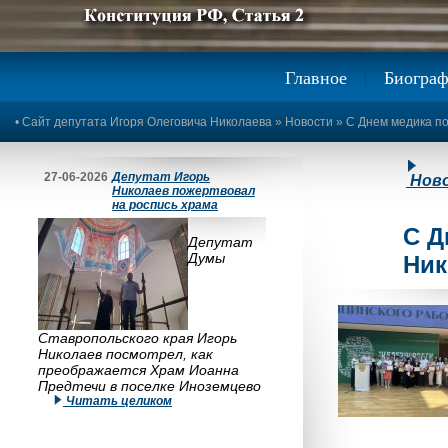
Предыдущее изображение
Следующее изображение
Главное
Биогра
•
Сайт депутата Игоря Олеговича Николаева
»
Новости
» С Днем медика п
27-06-2026
Депутат Игорь
Нов
Николаев пожертвовал
на роспись храма
С Д
Депутат
Думы
Ник
Ставропольского края Игорь
Николаев посмотрел, как
преображается Храм Иоанна
Предтечи в поселке Иноземцево
Читать целиком