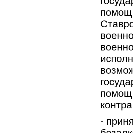
госуда
помощ
Ставро
военно
военн
исполн
возмо
госуда
помощь
контра
- прин
безал