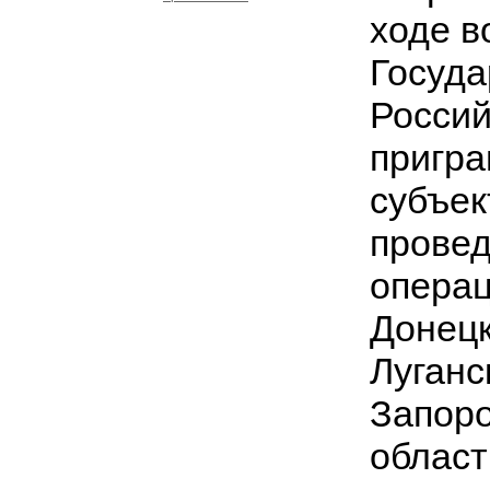
ходе в
Госуда
Россий
пригра
субъек
провед
операц
Донецк
Луганс
Запоро
област