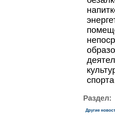
напитк
энерге
помеще
непоср
образо
деятел
культу
спорта
Раздел
Другие новост