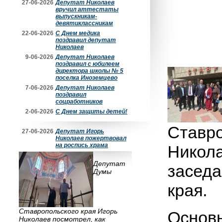
27-06-2026
Депутат Николаев
вручил аттестаты
выпускникам-
девятиклассникам
22-06-2026
С Днем медика
поздравил депутат
Николаев
9-06-2026
Депутат Николаев
поздравил с юбилеем
директора школы № 5
поселка Иноземцево
7-06-2026
Депутат Николаев
поздравил
соцработников
2-06-2026
С Днем защиты детей!
Ставро
27-06-2026
Депутат Игорь
Николаев пожертвовал
на роспись храма
Никола
Депутат
заседа
Думы
края.
Ставропольского края Игорь
Основ
Николаев посмотрел, как