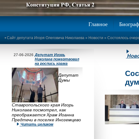
Предыдущее изображение
Следующее изображение
Главное
Биогра
•
Сайт депутата Игоря Олеговича Николаева
»
Новости
» Состоялось очер
27-06-2026
Депутат Игорь
Нов
Николаев пожертвовал
на роспись храма
Сос
Депутат
Думы
ду
Ставропольского края Игорь
Николаев посмотрел, как
преображается Храм Иоанна
Предтечи в поселке Иноземцево
Читать целиком