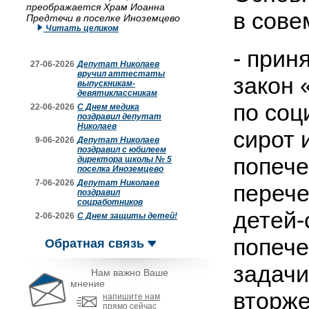
преображается Храм Иоанна
в сове
Предтечи в поселке Иноземцево
Читать целиком
- прин
27-06-2026
Депутат Николаев
вручил аттестаты
закон 
выпускникам-
девятиклассникам
по соц
22-06-2026
С Днем медика
поздравил депутат
Николаев
сирот 
9-06-2026
Депутат Николаев
поздравил с юбилеем
попече
директора школы № 5
поселка Иноземцево
7-06-2026
Депутат Николаев
перече
поздравил
соцработников
детей-
2-06-2026
С Днем защиты детей!
попече
Обратная связь
задачи
Нам важно Ваше
мнение
вторже
напишите нам
прямо сейчас