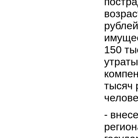
постра
возрас
рублей
имущес
150 ты
утраты
компен
тысяч 
челове
- внес
регион