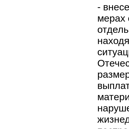
- внес
мерах 
отдель
находя
ситуац
Отечес
разме
выплат
матери
наруш
жизнед