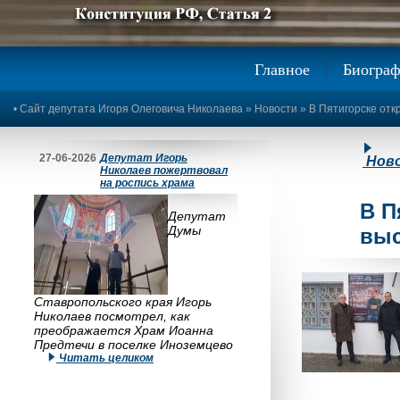
Предыдущее изображение
Следующее изображение
Главное
Биогра
•
Сайт депутата Игоря Олеговича Николаева
»
Новости
» В Пятигорске отк
27-06-2026
Депутат Игорь
Нов
Николаев пожертвовал
на роспись храма
В П
Депутат
Думы
выс
Ставропольского края Игорь
Николаев посмотрел, как
преображается Храм Иоанна
Предтечи в поселке Иноземцево
Читать целиком