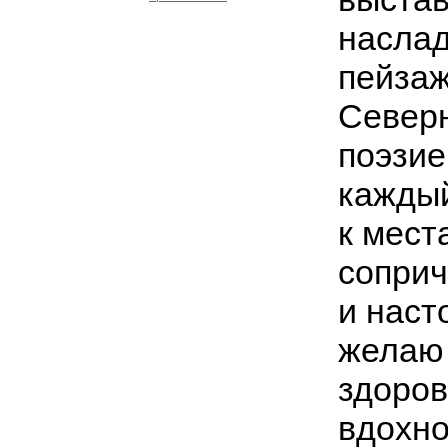
насла
пейзаж
Северн
поэзие
каждый
к мест
соприч
и наст
желаю 
здоров
вдохно