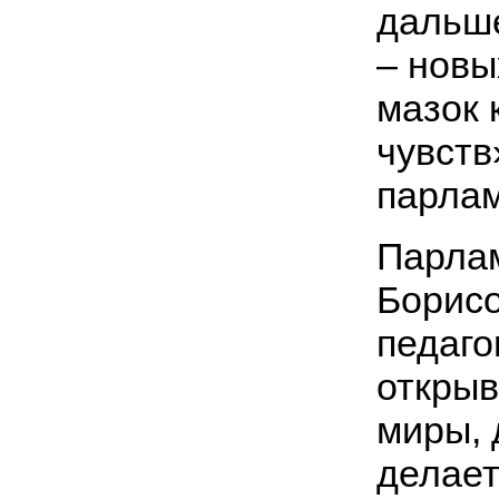
дальше
– новы
мазок 
чувств
парлам
Парлам
Борисо
педаго
откры
миры, 
делает