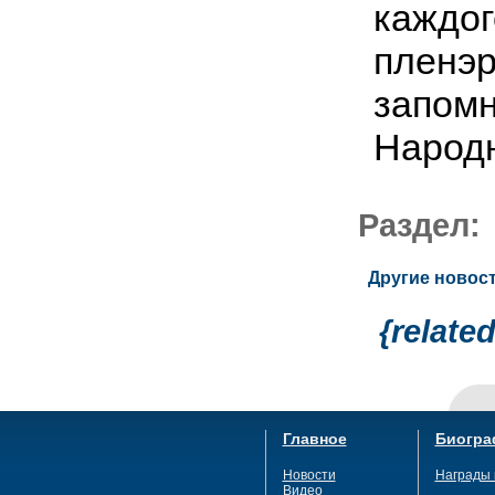
каждог
пленэр
запомн
Народ
Раздел
Другие новост
{relate
Главное
Биогра
Новости
Награды 
Видео