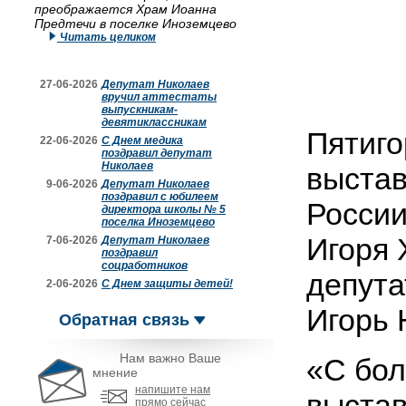
преображается Храм Иоанна
Предтечи в поселке Иноземцево
Читать целиком
27-06-2026
Депутат Николаев
вручил аттестаты
выпускникам-
девятиклассникам
Пятиго
22-06-2026
С Днем медика
поздравил депутат
Николаев
выстав
9-06-2026
Депутат Николаев
поздравил с юбилеем
России
директора школы № 5
поселка Иноземцево
Игоря 
7-06-2026
Депутат Николаев
поздравил
соцработников
депута
2-06-2026
С Днем защиты детей!
Игорь 
Обратная связь
Нам важно Ваше
«С бол
мнение
напишите нам
выстав
прямо сейчас