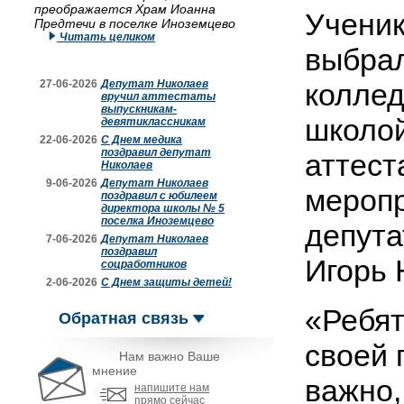
преображается Храм Иоанна
Ученик
Предтечи в поселке Иноземцево
Читать целиком
выбрал
27-06-2026
Депутат Николаев
коллед
вручил аттестаты
выпускникам-
школой
девятиклассникам
22-06-2026
С Днем медика
поздравил депутат
аттест
Николаев
9-06-2026
Депутат Николаев
меропр
поздравил с юбилеем
директора школы № 5
поселка Иноземцево
депута
7-06-2026
Депутат Николаев
поздравил
Игорь 
соцработников
2-06-2026
С Днем защиты детей!
«Ребят
Обратная связь
своей 
Нам важно Ваше
мнение
важно,
напишите нам
прямо сейчас