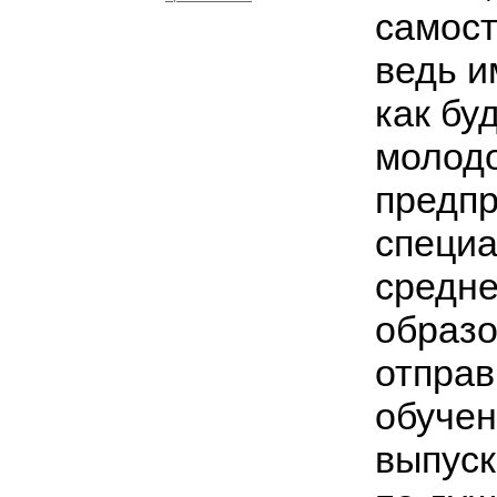
самост
ведь и
как бу
молодо
предпр
специа
средн
образо
отправ
обуче
выпуск