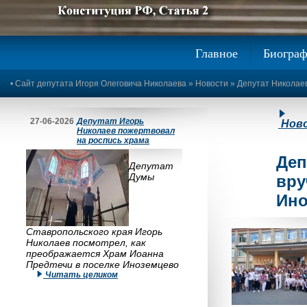
Предыдущее изображение
Следующее изображение
Главное
Биогра
•
Сайт депутата Игоря Олеговича Николаева
»
Новости
» Депутат Николаев
27-06-2026
Депутат Игорь
Нов
Николаев пожертвовал
на роспись храма
Деп
Депутат
Думы
вру
Ино
Ставропольского края Игорь
Николаев посмотрел, как
преображается Храм Иоанна
Предтечи в поселке Иноземцево
Читать целиком