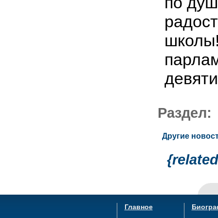
по душ
радост
школы!
парла
девяти
Раздел
Другие новост
{relate
Главное
Биогра