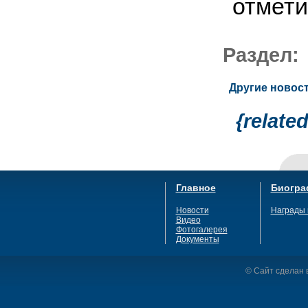
отмети
Раздел
Другие новост
{relate
Главное
Биогра
Новости
Награды 
Видео
Фотогалерея
Документы
© Сайт сделан в