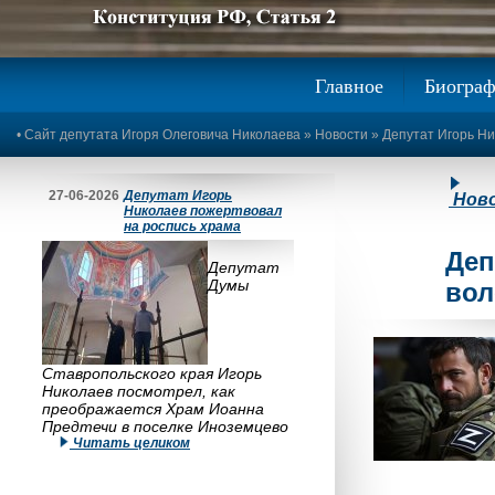
Предыдущее изображение
Следующее изображение
Главное
Биогра
•
Сайт депутата Игоря Олеговича Николаева
»
Новости
» Депутат Игорь Н
27-06-2026
Депутат Игорь
Нов
Николаев пожертвовал
на роспись храма
Деп
Депутат
Думы
вол
Ставропольского края Игорь
Николаев посмотрел, как
преображается Храм Иоанна
Предтечи в поселке Иноземцево
Читать целиком