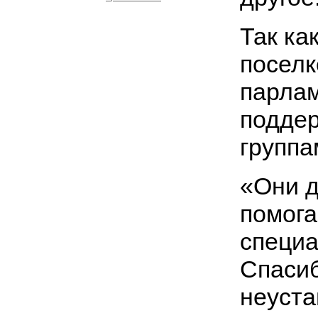
Так ка
поселк
парла
поддер
группа
«Они 
помога
специа
Спасиб
неуста