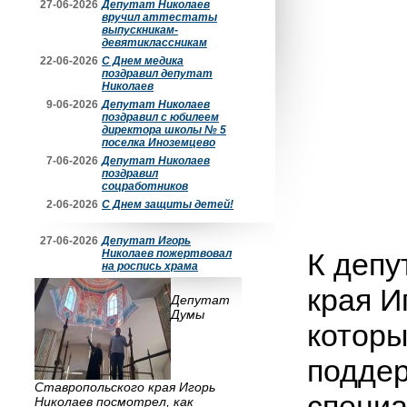
27-06-2026
Депутат Николаев
вручил аттестаты
выпускникам-
девятиклассникам
22-06-2026
С Днем медика
поздравил депутат
Николаев
9-06-2026
Депутат Николаев
поздравил с юбилеем
директора школы № 5
поселка Иноземцево
7-06-2026
Депутат Николаев
поздравил
соцработников
2-06-2026
С Днем защиты детей!
27-06-2026
Депутат Игорь
Николаев пожертвовал
К депу
на роспись храма
края И
Депутат
Думы
которы
поддер
Ставропольского края Игорь
специа
Николаев посмотрел, как