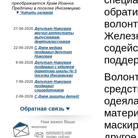
преображается Храм Иоанна
Предтечи в поселке Иноземцево
обрати
Читать целиком
волонт
27-06-2026
Депутат Николаев
Железн
вручил аттестаты
выпускникам-
девятиклассникам
содейс
22-06-2026
С Днем медика
поздравил депутат
поддер
Николаев
9-06-2026
Депутат Николаев
поздравил с юбилеем
директора школы № 5
Волонт
поселка Иноземцево
7-06-2026
Депутат Николаев
средст
поздравил
соцработников
2-06-2026
С Днем защиты детей!
одеяла
Обратная связь
матери
маскир
Нам важно Ваше
мнение
напишите нам
другое
прямо сейчас