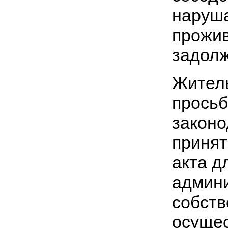
наруша
прожи
задолж
Житель
просьб
законо
принят
акта д
админи
собств
осущес