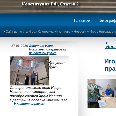
Предыдущее изображение
Следующее изображение
Главное
Биогра
•
Сайт депутата Игоря Олеговича Николаева
»
Новости
» Игорь Николаев 
27-06-2026
Депутат Игорь
Нов
Николаев пожертвовал
на роспись храма
Иго
Депутат
Думы
пра
Ставропольского края Игорь
Николаев посмотрел, как
преображается Храм Иоанна
Предтечи в поселке Иноземцево
Читать целиком