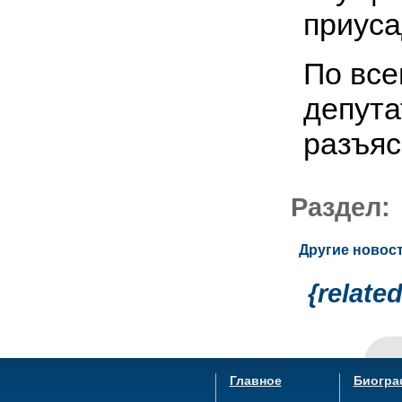
приуса
По все
депута
разъяс
Раздел
Другие новост
{relate
Главное
Биогра