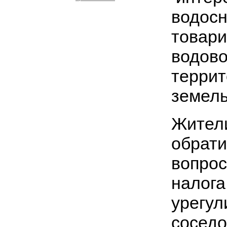
водосн
товари
водово
терри
земель
Жители
обрати
вопрос
налога
урегул
соседо