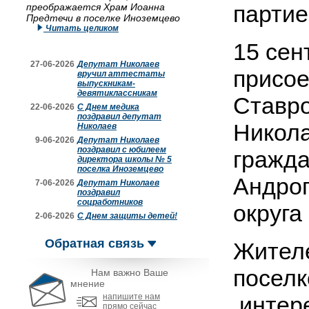
партие
преображается Храм Иоанна
Предтечи в поселке Иноземцево
Читать целиком
15 сен
27-06-2026
Депутат Николаев
присое
вручил аттестаты
выпускникам-
девятиклассникам
Ставро
22-06-2026
С Днем медика
поздравил депутат
Никола
Николаев
9-06-2026
Депутат Николаев
поздравил с юбилеем
гражда
директора школы № 5
поселка Иноземцево
Андроп
7-06-2026
Депутат Николаев
поздравил
соцработников
округа
2-06-2026
С Днем защиты детей!
Обратная связь
Жителе
поселк
Нам важно Ваше
мнение
напишите нам
интере
прямо сейчас