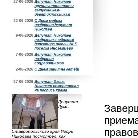
27-06-2026
Депутат Николаев
вручил аттестаты
выпускникам-
девятиклассникам
22-06-2026
С Днем медика
поздравил депутат
Николаев
9-06-2026
Депутат Николаев
поздравил с юбилеем
директора школы № 5
поселка Иноземцево
7-06-2026
Депутат Николаев
поздравил
соцработников
2-06-2026
С Днем защиты детей!
27-06-2026
Депутат Игорь
Николаев пожертвовал
на роспись храма
Депутат
Заверш
Думы
приема
правов
Ставропольского края Игорь
Николаев посмотрел, как