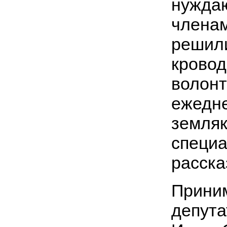
нуждаю
члена
решили
кровод
волонт
ежедн
земляк
специа
расска
Приним
депута