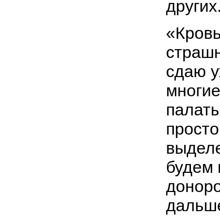
других
«Кровь
страшн
сдаю у
многие
палаты
просто
выделе
будем 
доноро
дальше