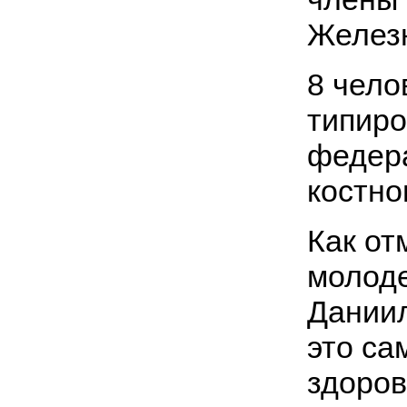
Желез
8 чело
типиро
федера
костно
Как от
молод
Даниил
это са
здоров