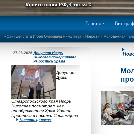
Предыдущее изображение
Следующее изображение
Главное
Биогра
•
Сайт депутата Игоря Олеговича Николаева
»
Новости
» Молодежная пала
27-06-2026
Депутат Игорь
Нов
Николаев пожертвовал
на роспись храма
Мол
Депутат
Думы
про
Ставропольского края Игорь
Николаев посмотрел, как
преображается Храм Иоанна
Предтечи в поселке Иноземцево
Читать целиком