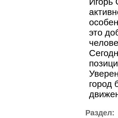
Игорь 
активн
особен
это до
челове
Сегодн
позици
Уверен
город 
движе
Раздел