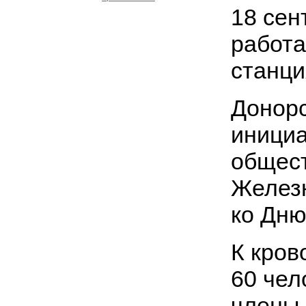
18 сен
работа
станци
Донорс
иници
общес
Железн
ко Дню
К кров
60 чел
члены 