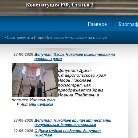
Предыдущее изображение
Следующее изображение
Главное
Биогра
•
Сайт депутата Игоря Олеговича Николаева
»
на главную
27-06-2026
Депутат Игорь Николаев пожертвовал на
роспись храма
Депутат Думы
Ставропольского края
Игорь Николаев
посмотрел, как
преображается Храм
Иоанна Предтечи в
поселке Иноземцево
Читать целиком
27-06-2026
Депутат Николаев вручил аттестаты
выпускникам-девятиклассникам
22-06-2026
С Днем медика поздравил депутат
Николаев