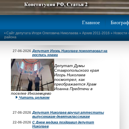
Предыдущее изображение
Следующее изображение
Главное
Биогра
•
Сайт депутата Игоря Олеговича Николаева
»
Архив 2011-2016
»
Новости
района
27-06-2026
Депутат Игорь Николаев пожертвовал на
роспись храма
Депутат Думы
Ставропольского края
Игорь Николаев
посмотрел, как
преображается Храм
Иоанна Предтечи в
поселке Иноземцево
Читать целиком
27-06-2026
Депутат Николаев вручил аттестаты
выпускникам-девятиклассникам
22-06-2026
С Днем медика поздравил депутат
Николаев