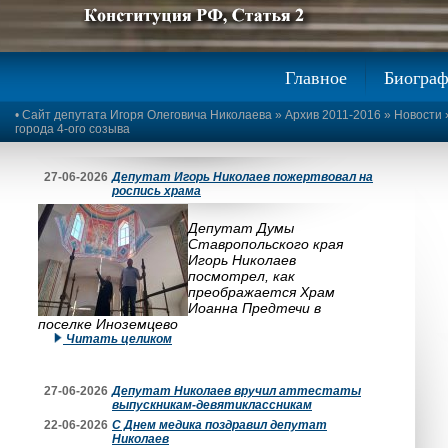
Предыдущее изображение
Следующее изображение
Главное
Биогра
•
Сайт депутата Игоря Олеговича Николаева
»
Архив 2011-2016
»
Новости
города 4-ого созыва
27-06-2026
Депутат Игорь Николаев пожертвовал на
роспись храма
Депутат Думы
Ставропольского края
Игорь Николаев
посмотрел, как
преображается Храм
Иоанна Предтечи в
поселке Иноземцево
Читать целиком
27-06-2026
Депутат Николаев вручил аттестаты
выпускникам-девятиклассникам
22-06-2026
С Днем медика поздравил депутат
Николаев