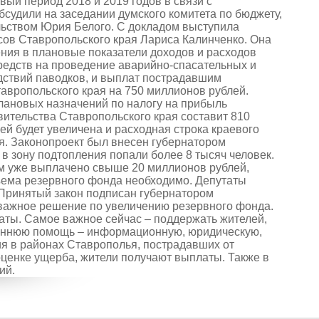
вый период 2018 и 2019 годов в связи с
судили на заседании думского комитета по бюджету,
льством Юрия Белого. С докладом выступила
сов Ставропольского края Лариса Калинченко. Она
ения в плановые показатели доходов и расходов
редств на проведение аварийно-спасательных и
дствий паводков, и выплат пострадавшим
авропольского края на 750 миллионов рублей.
ановых назначений по налогу на прибыль
вительства Ставропольского края составит 810
й будет увеличена и расходная строка краевого
я. Законопроект был внесен губернатором
 зону подтопления попали более 8 тысяч человек.
м уже выплачено свыше 20 миллионов рублей,
ъема резервного фонда необходимо. Депутаты
Принятый закон подписан губернатором
 важное решение по увеличению резервного фонда.
латы. Самое важное сейчас – поддержать жителей,
ороннюю помощь – информационную, юридическую,
ия в районах Ставрополья, пострадавших от
оценке ущерба, жители получают выплаты. Также в
ий.