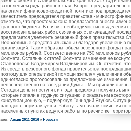
закон о бюджете Ставропольского края на 2017 год и плано
затоплением ряда районов края. Вопрос предварительно об
налогам и финансово-кредитной политике под председате
заместитель председателя правительства - министр финан
отметила, что проектом закона предлагается внести измен
краевого бюджета. В связи с необходимостью выделения с
восстановительных работ, связанных с ликвидацией после
предлагается увеличить резервный фонд правительства Ст
Необходимые средства изысканы благодаря увеличению пл
организаций. Таким образом, объем резервного фонда пра
миллионов рублей. Соответственно на 750 миллионов рубле
бюджета. Остальных статей бюджета изменения не коснутс
Ставрополья Владимиром Владимировым. Он отметил, что в
Из средств резервного фонда правительства пострадавши
поэтому для оперативной помощи жителям увеличение об
единогласно проголосовали за предложенные изменения. 
непосредственно на заседании Думы. - Мы приняли очень
Сегодня деньги поступят, и люди продолжат получать вып
которые попали в трудную ситуацию, и оказать им всест
консультационную, – подчеркнул Геннадий Ягубов. Ситуац
паводков, нормализуется. Работу там начали комиссии по 
населенных пунктах ведутся работы по расчистке территор
здел:
Архив 2011-2016
»
Новости