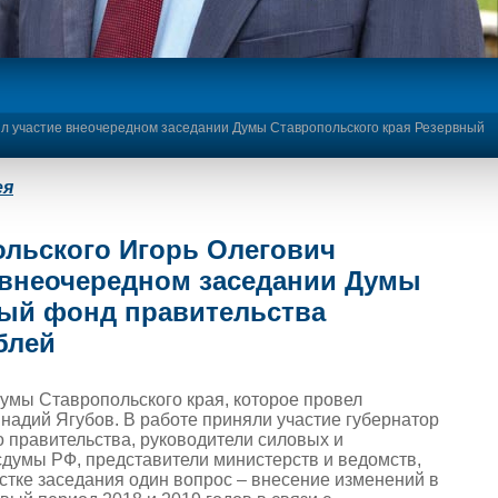
ял участие внеочередном заседании Думы Ставропольского края Резервный
ея
ольского Игорь Олегович
 внеочередном заседании Думы
ный фонд правительства
блей
умы Ставропольского края, которое провел
надий Ягубов. В работе приняли участие губернатор
 правительства, руководители силовых и
сдумы РФ, представители министерств и ведомств,
стке заседания один вопрос – внесение изменений в