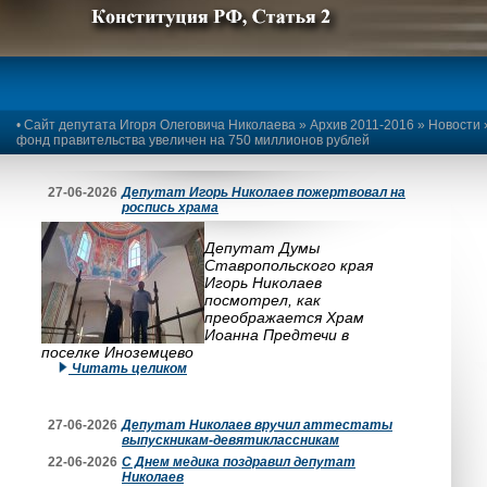
Предыдущее изображение
Следующее изображение
•
Сайт депутата Игоря Олеговича Николаева
»
Архив 2011-2016
»
Новости
фонд правительства увеличен на 750 миллионов рублей
27-06-2026
Депутат Игорь Николаев пожертвовал на
роспись храма
Депутат Думы
Ставропольского края
Игорь Николаев
посмотрел, как
преображается Храм
Иоанна Предтечи в
поселке Иноземцево
Читать целиком
27-06-2026
Депутат Николаев вручил аттестаты
выпускникам-девятиклассникам
22-06-2026
С Днем медика поздравил депутат
Николаев