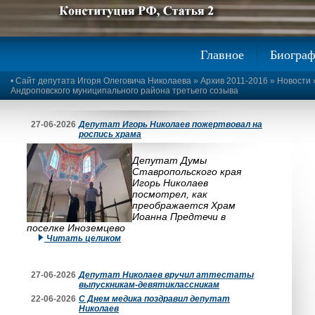
Предыдущее изображение
Следующее изображение
Главное
Биогра
•
Сайт депутата Игоря Олеговича Николаева
»
Архив 2011-2016
»
Новости
Андроповского муниципального района третьего созыва
27-06-2026
Депутат Игорь Николаев пожертвовал на
роспись храма
Депутат Думы
Ставропольского края
Игорь Николаев
посмотрел, как
преображается Храм
Иоанна Предтечи в
поселке Иноземцево
Читать целиком
27-06-2026
Депутат Николаев вручил аттестаты
выпускникам-девятиклассникам
22-06-2026
С Днем медика поздравил депутат
Николаев