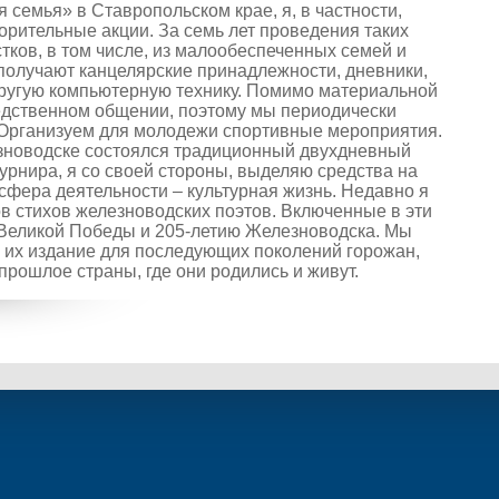
семья» в Ставропольском крае, я, в частности,
орительные акции. За семь лет проведения таких
стков, в том числе, из малообеспеченных семей и
получают канцелярские принадлежности, дневники,
и другую компьютерную технику. Помимо материальной
редственном общении, поэтому мы периодически
 Организуем для молодежи спортивные мероприятия.
лезноводске состоялся традиционный двухдневный
урнира, я со своей стороны, выделяю средства на
фера деятельности – культурная жизнь. Недавно я
в стихов железноводских поэтов. Включенные в эти
Великой Победы и 205-летию Железноводска. Мы
их издание для последующих поколений горожан,
прошлое страны, где они родились и живут.