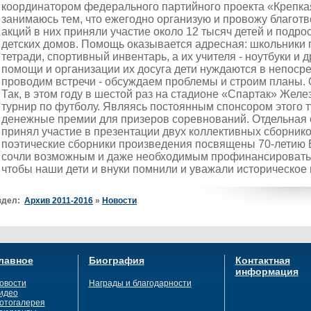
координатором федерального партийного проекта «Крепкая 
занимаюсь тем, что ежегодно организую и провожу благотв
акций в них приняли участие около 12 тысяч детей и подро
детских домов. Помощь оказывается адресная: школьники 
тетради, спортивный инвентарь, а их учителя - ноутбуки 
помощи и организации их досуга дети нуждаются в непос
проводим встречи - обсуждаем проблемы и строим планы.
Так, в этом году в шестой раз на стадионе «Спартак» Же
турнир по футболу. Являясь постоянным спонсором этого т
денежные премии для призеров соревнований. Отдельная с
принял участие в презентации двух коллективных сборнико
поэтические сборники произведения посвящены 70-летию 
сочли возможным и даже необходимым профинансировать 
чтобы наши дети и внуки помнили и уважали историческое 
здел:
Архив 2011-2016
»
Новости
лавное
Биография
Контактная
информация
овости
Награды и благодарности
идео
отогалерея