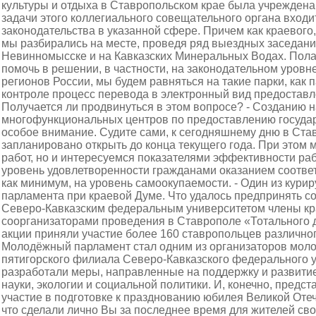
культуры и отдыха в Ставропольском крае была учреждена
задачи этого коллегиального совещательного органа вхо
законодательства в указанной сфере. Причем как краевого
мы разбирались на месте, проведя ряд выездных заседани
Невинномысске и на Кавказских Минеральных Водах. Полаг
помочь в решении, в частности, на законодательном уровн
регионов России, мы будем равняться на такие парки, как п
контроле процесс перевода в электронный вид предоставл
Получается ли продвинуться в этом вопросе? - Созданию 
многофункциональных центров по предоставлению госуда
особое внимание. Судите сами, к сегодняшнему дню в Ста
запланировано открыть до конца текущего года. При этом
работ, но и интересуемся показателями эффективности раб
уровень удовлетворенности гражданами оказанием соответс
как минимум, на уровень самоокупаемости. - Один из кур
парламента при краевой Думе. Что удалось предпринять с
Северо-Кавказским федеральным университетом члены кр
соорганизаторами проведения в Ставрополе «Тотального д
акции приняли участие более 160 ставропольцев различног
Молодёжный парламент стал одним из организаторов моло
пятигорского филиала Северо-Кавказского федерального у
разработали меры, направленные на поддержку и развитие
науки, экологии и социальной политики. И, конечно, пред
участие в подготовке к празднованию юбилея Великой Отеч
что сделали лично Вы за последнее время для жителей сво