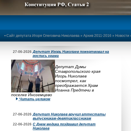
Предыдущее изображение
Следующее изображение
•
Сайт депутата Игоря Олеговича Николаева
»
Архив 2011-2016
»
Новости
27-06-2026
Депутат Игорь Николаев пожертвовал на
роспись храма
Депутат Думы
Ставропольского края
Игорь Николаев
посмотрел, как
преображается Храм
Иоанна Предтечи в
поселке Иноземцево
Читать целиком
27-06-2026
Депутат Николаев вручил аттестаты
выпускникам-девятиклассникам
22-06-2026
С Днем медика поздравил депутат
Николаев