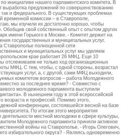
 по инициативе нашего парламентского комитета. В
дит выработка предложений по совершенствованию
, так и федерального. В существующих проблемах
й временной комиссии – в Ставрополе,
аю, мы изучили их достаточно хорошо, чтобы
е. Обобщив свой собственный опыт с опытом других
арк имени Горького в Москве. - Комитет держит на
ения государственных и муниципальных услуг.
на Ставрополье полноценной сети
рственных и муниципальных услуг мы уделяем
вропольском крае работает 26 МФЦ. Еще 10
 мы отслеживаем не только ход организационных
оты МФЦ. С тем, чтобы, с одной стороны, возрастал
твующих услуг, а, с другой, сами МФЦ выходили,
ируемых комитетом вопросов – работа Молодежного
овместно за последнее время? - Совместно с
аевого молодежного парламента выступили
иктанта». В нынешнем году в этой всероссийской
о возраста и профессий. Помимо этого,
дежной конференции, состоявшейся весной на базе
ниверситета. По итогам этого мероприятия
 деятельности местной молодежи в сфере культуры,
ставители Молодежного парламента приняли активное
ественной войны на Ставрополье. - Игорь Олегович,
его избирательного округа? - Являясь одновременно