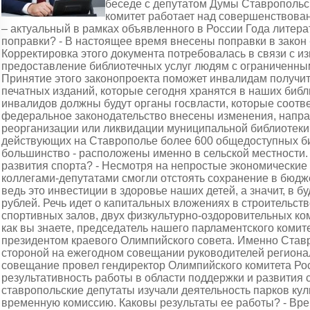
беседе с депутатом Думы Ставропольск
комитет работает над совершенствован
– актуальный в рамках объявленного в России Года литер
поправки? - В настоящее время внесены поправки в закон
Корректировка этого документа потребовалась в связи с и
предоставление библиотечных услуг людям с ограниченны
Принятие этого законопроекта поможет инвалидам получи
печатных изданий, которые сегодня хранятся в наших биб
инвалидов должны будут органы госвласти, которые соотве
федеральное законодательство внесены изменения, направ
реорганизации или ликвидации муниципальной библиотеки 
действующих на Ставрополье более 600 общедоступных би
большинство - расположены именно в сельской местности. 
развития спорта? - Несмотря на непростые экономические 
коллегами-депутатами смогли отстоять сохранение в бюдж
ведь это инвестиции в здоровье наших детей, а значит, в 
рублей. Речь идет о капитальных вложениях в строительст
спортивных залов, двух физкультурно-оздоровительных ком
как вы знаете, председатель нашего парламентского коми
президентом краевого Олимпийского совета. Именно Став
стороной на ежегодном совещании руководителей региона
совещание провел гендиректор Олимпийского комитета Ро
результативность работы в области поддержки и развития 
ставропольские депутаты изучали деятельность парков кул
временную комиссию. Каковы результаты ее работы? - Вре