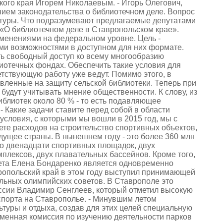
ого края Игорем Николаевым. - Игорь Олегович,
ием законодательства о библиотечном деле. Вопрос
атуры. Что подразумевают предлагаемые депутатами
 «О библиотечном деле в Ставропольском крае».
зменениями на федеральном уровне. Цель -
ми возможностями в доступном для них формате.
ть свободный доступ ко всему многообразию
лиотечных фондах. Обеспечить такие условия для
тствующую работу уже ведут. Помимо этого, в
ленные на защиту сельской библиотеки. Теперь при
будут учитывать мнение общественности. К слову, из
блиотек около 80 % - то есть подавляющее
- Какие задачи ставите перед собой в области
условия, с которыми мы вошли в 2015 год, мы с
ете расходов на строительство спортивных объектов,
будущее страны. В нынешнем году - это более 360 млн
во двенадцати спортивных площадок, двух
плексов, двух плавательных бассейнов. Кроме того,
тета Елена Бондаренко является одновременно
ропольский край в этом году выступил принимающей
льных олимпийских советов. В Ставрополе это
ссии Владимир Сенглеев, который отметил высокую
спорта на Ставрополье. - Минувшим летом
ьтуры и отдыха, создав для этих целей специальную
менная комиссия по изучению деятельности парков