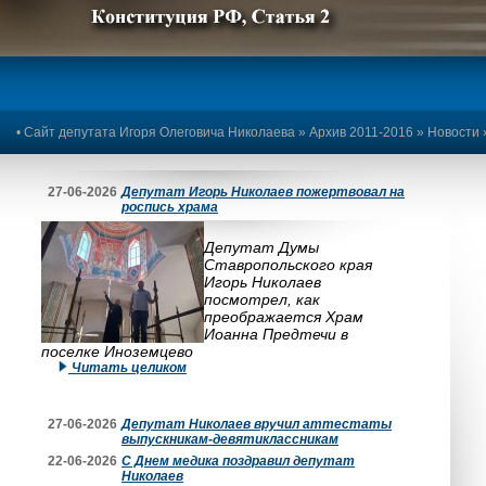
Предыдущее изображение
Следующее изображение
•
Сайт депутата Игоря Олеговича Николаева
»
Архив 2011-2016
»
Новости
27-06-2026
Депутат Игорь Николаев пожертвовал на
роспись храма
Депутат Думы
Ставропольского края
Игорь Николаев
посмотрел, как
преображается Храм
Иоанна Предтечи в
поселке Иноземцево
Читать целиком
27-06-2026
Депутат Николаев вручил аттестаты
выпускникам-девятиклассникам
22-06-2026
С Днем медика поздравил депутат
Николаев