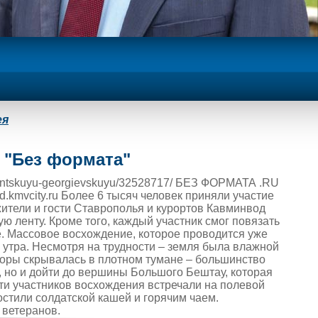
ея
е "Без формата"
-gigantskuyu-georgievskuyu/32528717/ БЕЗ ФОРМАТА .RU
.kmvcity.ru Более 6 тысяч человек приняли участие
жители и гости Ставрополья и курортов Кавминвод
 ленту. Кроме того, каждый участник смог повязать
не. Массовое восхождение, которое проводится уже
0 утра. Несмотря на трудности – земля была влажной
 горы скрывалась в плотном тумане – большинство
, но и дойти до вершины Большого Бештау, которая
ти участников восхождения встречали на полевой
остили солдатской кашей и горячим чаем.
 ветеранов.