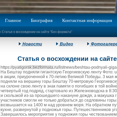
Главное
Биография
Контактная информация
» Статья о восхождении на сайте "Без формата"
Новости
Видео
Фотогалер
Статья о восхождении на сайт
https://pyatigorsk.bezformata.ru/listnews/beshtau-podnyali
На Бештау подняли гигантскую Георгиевскую ленту Фото: ud
в акции, приуроченной к 70-летию Великой Победы. 3 мая 
подняли на вершину горы Бештау 70-метровую Георгиевскую
на склоне свою ленту в знак памяти о погибших в той вой
четвертый год подряд, стартовало из Железноводска в 8:3
и скользкой из-за прошедшего накануне дождя, а макушка
участников смогли не только добраться до седловины горы
возвышается на 1400 м над уровнем моря. На обратном пу
кухне, развернутой у подножья горы. Путешественников уг
Завершилось мероприятие у подножия горы чествованием