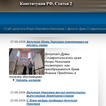
Предыдущее изображение
Следующее изображение
•
Сайт депутата Игоря Олеговича Николаева
» Депутат Думы Ставропольско
27-06-2026
Депутат Игорь Николаев пожертвовал на
роспись храма
Депутат Думы
Ставропольского края
Игорь Николаев
посмотрел, как
преображается Храм
Иоанна Предтечи в
поселке Иноземцево
Читать целиком
27-06-2026
Депутат Николаев вручил аттестаты
выпускникам-девятиклассникам
22-06-2026
С Днем медика поздравил депутат
Николаев