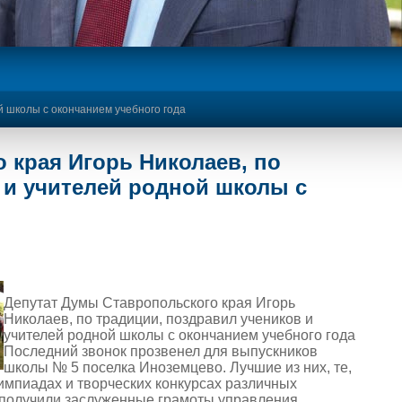
й школы с окончанием учебного года
 края Игорь Николаев, по
 и учителей родной школы с
Депутат Думы Ставропольского края Игорь
Николаев, по традиции, поздравил учеников и
учителей родной школы с окончанием учебного года
Последний звонок прозвенел для выпускников
школы № 5 поселка Иноземцево. Лучшие из них, те,
лимпиадах и творческих конкурсах различных
а получили заслуженные грамоты управления