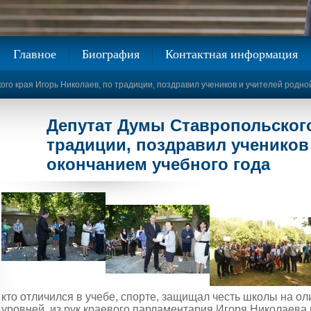
Главное
Биография
Контактная информация
го края Игорь Николаев, по традиции, поздравил учеников и учителей родно
Депутат Думы Ставропольского
традиции, поздравил учеников
окончанием учебного года
кто отличился в учебе, спорте, защищал честь школы на о
уровней, из рук краевого парламентария Игоря Николаев